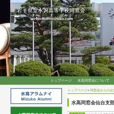
トップページ
水高同窓会について
トップページ
>
同窓会からのお
水高同窓会仙台支