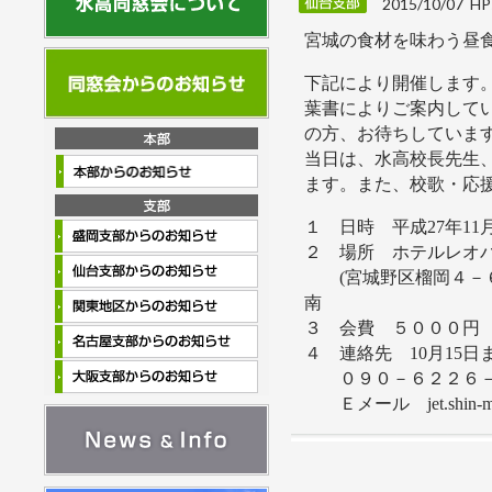
2015/10/07 HPs
宮城の食材を味わう昼
下記により開催します
葉書によりご案内して
の方、お待ちしていま
当日は、水高校長先生
ます。また、校歌・応
１ 日時 平成27年1
２ 場所 ホテルレオ
(宮城野区榴岡４－６
南
３ 会費 ５０００円
４ 連絡先 10月15日
０９０－６２２６－
Ｅメール jet.shin-mds@