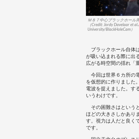
Ｍ８７中心ブラックホール
（Credit: Jordy Davelaar et a
University/BlackHoleCam）
ブラックホール自体は
が吸い込まれる際に出
広がる時空間の揺れ「
今回は世界６カ所の電
を仮想的に作りました
電波を捉えました。す
いうわけです。
その困難さはというと
ほどの大きさしかあり
す。視力は人だと良く
です。