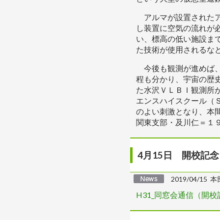
アルマが設置されたア
し装置に空気の流れが
い、標高の低い施設ま
た技術が使用されるな
今後も観測が進めば、
程も分かり、宇宙の歴
た水沢ＶＬＢＩ観測所
エンスハイスクール（
のよい刺激となり、本
関東支部・及川仁＝１
4月15日 開校記念
2019/04/15 本
H31_同窓会通信（開