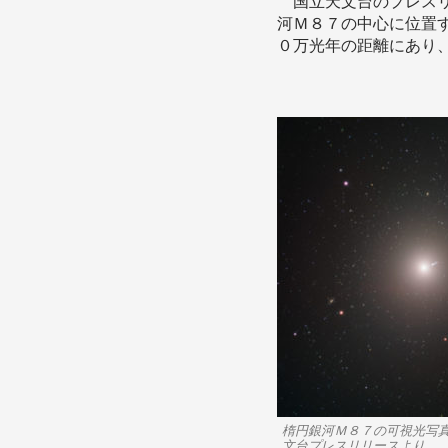
国立天文台のプレスリ
河Ｍ８７の中心に位置
０万光年の距離にあり
楕円銀河Ｍ８７の可視光写
文台プレスリリースより