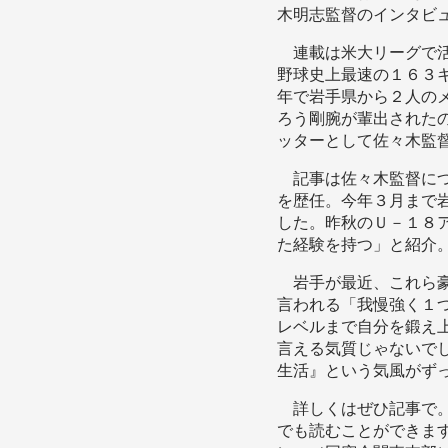
木明志監督のインタビ
連載は米大リーグで活
野球史上最速の１６３
年で岩手県から２人の
ろう剛腕が輩出された
ッターとして佐々木監
記事は佐々木監督につ
を歴任。今年３月まで
した。昨秋のＵ－１８
た経験を持つ」と紹介
岩手が最近、これら豪
言われる「我慢強く１
レベルまで自分を鍛え
言える気質じゃないで
生活』という気風がず
詳しくはぜひ記事で。
でも読むことができま