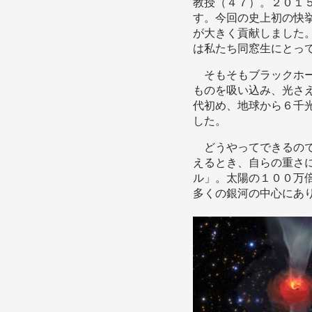
教授（４７）。２０１
す。今回の史上初の快
が大きく貢献しました
は私たち同窓生にとっ
そもそもブラックホー
ものを吸い込み、光さ
代初め、地球から６千
した。
どうやってできるので
えるとき、自らの重さ
ル」。太陽の１００万
多くの銀河の中心にあ