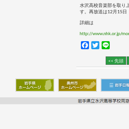
水沢高校音楽部を取り上げ
す。再放送は12月15日
詳細は
http://www.nhk.or.jp/m
F
T
L
a
w
i
<< 先頭
c
i
n
e
t
e
b
t
o
e
o
r
k