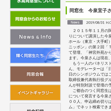
同窓生 今泉宜子
2019/08/31 H
２０１５年１１月の関
りについて講演した今
ホール（東京・大手町
ニッポン」の第２回「
て登壇、「神宮外苑か
ます。今泉さんは現在
もう一人のパネリスト
ん、モデレーターは「
日のシンポジウムでは
取締役兼代表執行役グ
んが特別対談で登壇の
ご都合のつく同窓生は
について発言する今泉
００人、申込締め切り
ム」でネット検索でき