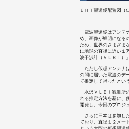
ＥＨＴ望遠鏡配置図（Credi
電波望遠鏡はアンテナ
め、画像が鮮明になる
ため、世界のさまざま
に地球の直径に近い１
波干渉計（ＶＬＢＩ）
ただし仮想アンテナは
の間に届いた電波のデ
て推定して補ったとい
水沢ＶＬＢＩ観測所の本間
れる推定方法を基に、
開発し、今回のプロジ
さらに日本は参加した
ており、直径１２メー
という大型の仮想望遠