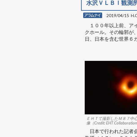
水沢ＶＬＢＩ観測
2019/04/15 H
１００年以上前、アイ
クホール。その輪郭が
日、日本を含む世界６
ＥＨＴて撮影したＭ８７中
像（Credit: EHT Collaborati
日本で行われた記者会